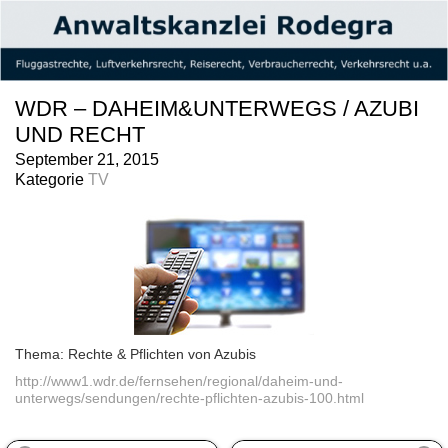
WDR – DAHEIM&UNTERWEGS / AZUBI
UND RECHT
September 21, 2015
Kategorie
TV
Thema: Rechte & Pflichten von Azubis
http://www1.wdr.de/fernsehen/regional/daheim-und-
unterwegs/sendungen/rechte-pflichten-azubis-100.html