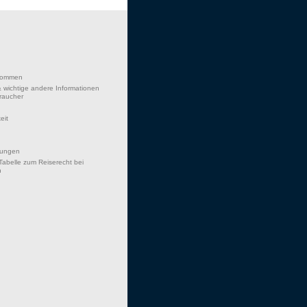
lkommen
 wichtige andere Informationen
braucher
eit
hungen
Tabelle zum Reiserecht bei
n