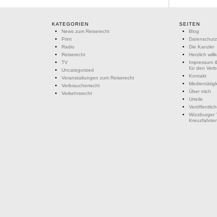
KATEGORIEN
SEITEN
News zum Reiserecht
Blog
Print
Datenschutz
Radio
Die Kanzlei
Reiserecht
Herzlich wil
TV
Impressum &
für den Ver
Uncategorized
Kontakt
Veranstaltungen zum Reiserecht
Medientätigk
Verbraucherrecht
Über mich
Verkehrsrecht
Urteile
Veröffentlic
Würzburger 
Kreuzfahrte