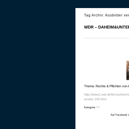
Tag Archiv:
Ausbilder ve
WDR – DAHEIM&UNTER
Thema: Rechte & Pflichten von 
http://www1.wdr.de/fernsehen/r
azubis-100.html
Kategorie
TV
Auf Facebook t