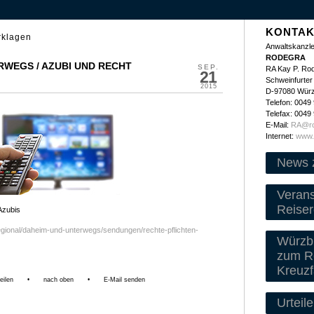
KONTAK
rklagen
Anwaltskanzle
RODEGRA
WEGS / AZUBI UND RECHT
SEP.
RA Kay P. Ro
21
Schweinfurter 
2015
D-97080 Wür
Telefon: 0049
Telefax: 0049
E-Mail:
RA@ro
Internet:
www.
News 
Veran
Reiser
Azubis
egional/daheim-und-unterwegs/sendungen/rechte-pflichten-
Würzbu
zum Re
Kreuzf
eilen
•
nach oben
•
E-Mail senden
Urteile