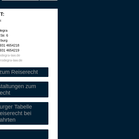
T:
i
degra
Str. 6
zburg
 931 4654218
 931 4654219
degra-law.de
rodegra-law.de
zum Reiserecht
staltungen zum
echt
rger Tabelle
iserecht bei
ahrten