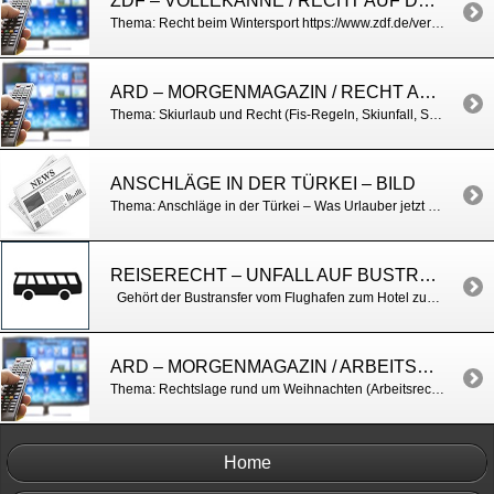
ZDF – VOLLEKANNE / RECHT AUF DER SKIPISTE
Thema: Recht beim Wintersport https://www.zdf.de/verbraucher/volle-kanne/topthema-gut-vorbereitet-auf-die-skipiste-versicherungsschutz-auslandskrankenversicherung-helmpflicht-100.html
ARD – MORGENMAGAZIN / RECHT AUF DER SKIPISTE
Thema: Skiurlaub und Recht (Fis-Regeln, Skiunfall, Schneemangel u.a.) http://www.daserste.de/information/politik-weltgeschehen/morgenmagazin/service/service-Auf-die-Piste-fertig-los-100.html
ANSCHLÄGE IN DER TÜRKEI – BILD
Thema: Anschläge in der Türkei – Was Urlauber jetzt wissen sollten. http://www.bild.de/reise/2016/istanbul/das-sagen-reiseveranstalter-49276662.bild.html
REISERECHT – UNFALL AUF BUSTRANSFER
Gehört der Bustransfer vom Flughafen zum Hotel zum Reisevertrag, muss der Reiseveranstalter den Reisepreis erstatten, wenn der Bus in einen Unfall verwickelt ist, der Urlauber verletzt wird und die Reise abbrechen muss. Das gilt auch, wenn dem Busfahrer bzw. dem Reiseveranstalter kein Verschulden vorzuwerfen ist. BGH v. 06.12.2016, Az. X ZR 117/15 und X […]
ARD – MORGENMAGAZIN / ARBEITSRECHT UND WEIHNACHTEN
Thema: Rechtslage rund um Weihnachten (Arbeitsrecht / Weihnachtsgeld, Weihnachtsfeier, Weihnachtsurlaub) http://www.daserste.de/information/politik-weltgeschehen/morgenmagazin/service/service-Arbeitsrecht-und-Weihnachten-100.html
Home