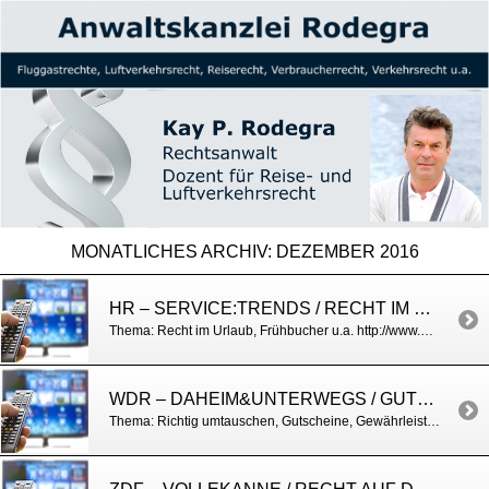
MONATLICHES ARCHIV:
DEZEMBER 2016
HR – SERVICE:TRENDS / RECHT IM WINTERURLAUB
Thema: Recht im Urlaub, Frühbucher u.a. http://www.hr-online.de/website/fernsehen/sendungen/mediaplayer.jsp?mkey=63047946&rubrik=35270
WDR – DAHEIM&UNTERWEGS / GUTSCHEINE
Thema: Richtig umtauschen, Gutscheine, Gewährleistung http://www1.wdr.de/mediathek/video/sendungen/daheim-und-unterwegs/video-wie-lange-ist-mein-gutschein-gueltig-und-welche-rechte-habe-ich-beim-umtausch-anwalt-kay-p-rodegra-gibt-antworten-100.html