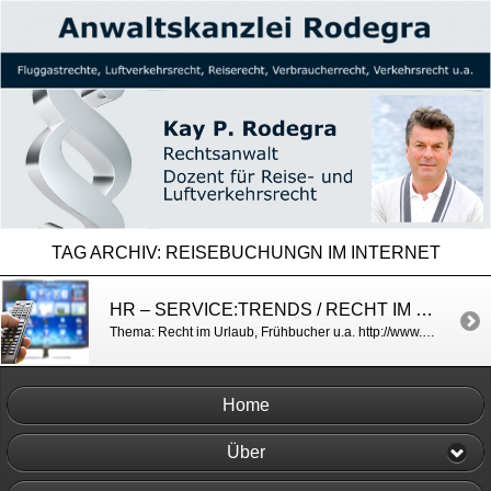
TAG ARCHIV:
REISEBUCHUNGN IM INTERNET
HR – SERVICE:TRENDS / RECHT IM WINTERURLAUB
Thema: Recht im Urlaub, Frühbucher u.a. http://www.hr-online.de/website/fernsehen/sendungen/mediaplayer.jsp?mkey=63047946&rubrik=35270
Home
Über