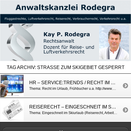
TAG ARCHIV:
STRASSE ZUM SKIGEBIET GESPERRT
HR – SERVICE:TRENDS / RECHT IM WINTERURLAUB
Thema: Recht im Urlaub, Frühbucher u.a. http://www.hr-online.de/website/fernsehen/sendungen/mediaplayer.jsp?mkey=63047946&rubrik=35270
REISERECHT – EINGESCHNEIT IM SKIURLAUB / BILD
Thema: Eingeschneit im Skiurlaub (Reiserecht, Arbeitsrecht) http://www.bild.de/reise/europa/schnee/schneechaos-oesterreich-was-muss-ich-wissen-34501916.bild.html