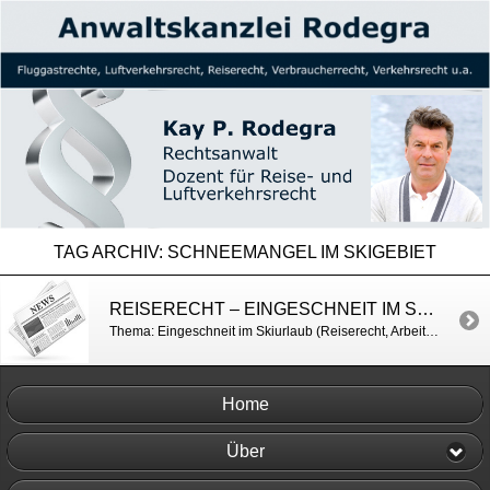
TAG ARCHIV:
SCHNEEMANGEL IM SKIGEBIET
REISERECHT – EINGESCHNEIT IM SKIURLAUB / BILD
Thema: Eingeschneit im Skiurlaub (Reiserecht, Arbeitsrecht) http://www.bild.de/reise/europa/schnee/schneechaos-oesterreich-was-muss-ich-wissen-34501916.bild.html
Home
Über