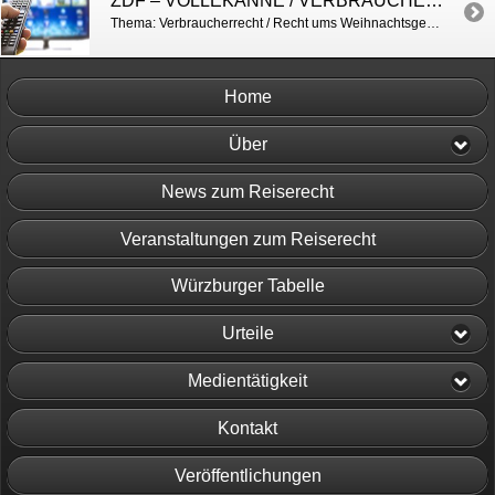
ZDF – VOLLEKANNE / VERBRAUCHERRECHT (WEIHNACHTSGESCHENKE UMTAUSCHEN)
Thema: Verbraucherrecht / Recht ums Weihnachtsgeschenk http://vollekanne.zdf.de/ZDF/zdfportal/programdata/d9fd24c2-f618-3ffd-911f-865093c93fc1/20248495
Home
Über
News zum Reiserecht
Veranstaltungen zum Reiserecht
Würzburger Tabelle
Urteile
Medientätigkeit
Kontakt
Veröffentlichungen