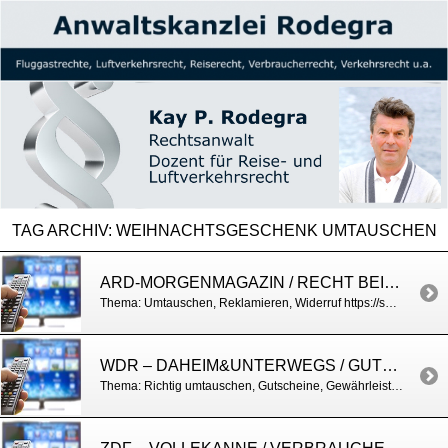
TAG ARCHIV:
WEIHNACHTSGESCHENK UMTAUSCHEN
ARD-MORGENMAGAZIN / RECHT BEIM UMTAUSCH
Thema: Umtauschen, Reklamieren, Widerruf https://shorturl.at/8Z2pg
WDR – DAHEIM&UNTERWEGS / GUTSCHEINE
Thema: Richtig umtauschen, Gutscheine, Gewährleistung http://www1.wdr.de/mediathek/video/sendungen/daheim-und-unterwegs/video-wie-lange-ist-mein-gutschein-gueltig-und-welche-rechte-habe-ich-beim-umtausch-anwalt-kay-p-rodegra-gibt-antworten-100.html