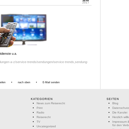
2017
dienste u.a.
dungen-a-z/service-trends/sendungen/service-trends,sendung-
eilen
•
nach oben
•
E-Mail senden
KATEGORIEN
SEITEN
News zum Reiserecht
Blog
Print
Datenschutz
Radio
Die Kanzlei
Reiserecht
Herzlich wil
TV
Impressum &
für den Ver
Uncategorized