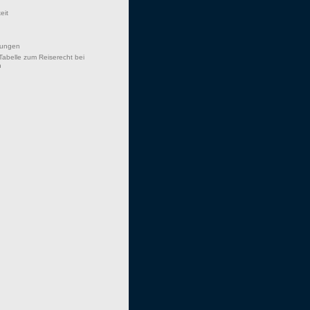
eit
hungen
Tabelle zum Reiserecht bei
n