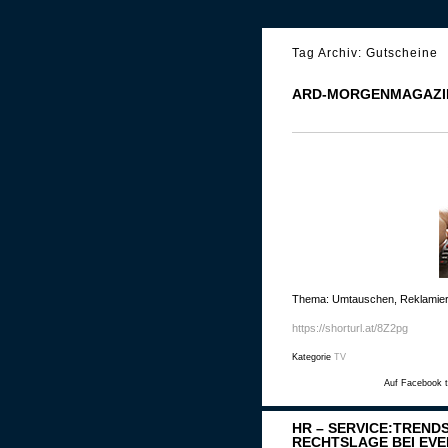
Tag Archiv:
Gutscheine
ARD-MORGENMAGAZIN
Thema: Umtauschen, Reklamier
https://shorturl.at/8Z2pg
Kategorie
TV
Auf Facebook t
HR – SERVICE:TREND
RECHTSLAGE BEI EV