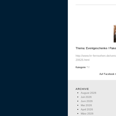
Thema: Eventgeschenke / Paket
http://www.hr-fernsehen.de/sen
20626.html
Kategorie
TV
Auf Facebook t
ARCHIVE
August 2026
Juli 2026
Juni 2026
Mai 2026
April 2026
März 2026