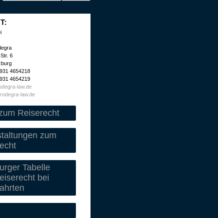
T:
i
degra
Str. 6
zburg
 931 4654218
 931 4654219
degra-law.de
rodegra-law.de
zum Reiserecht
staltungen zum
echt
rger Tabelle
iserecht bei
ahrten