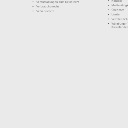
Kontakt
Veranstaltungen zum Reiserecht
Medientätigk
Verbraucherrecht
Über mich
Verkehrsrecht
Urteile
Veröffentlic
Würzburger 
Kreuzfahrte