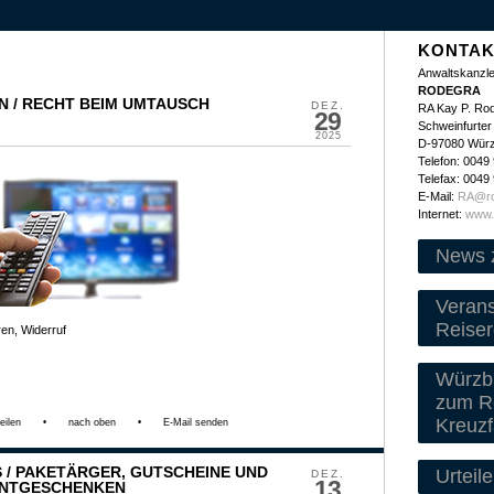
KONTAK
Anwaltskanzle
RODEGRA
 / RECHT BEIM UMTAUSCH
DEZ.
RA Kay P. Ro
29
Schweinfurter 
2025
D-97080 Wür
Telefon: 0049
Telefax: 0049
E-Mail:
RA@ro
Internet:
www.
News 
Veran
Reiser
en, Widerruf
Würzbu
zum Re
Kreuzf
eilen
•
nach oben
•
E-Mail senden
S / PAKETÄRGER, GUTSCHEINE UND
Urteile
DEZ.
13
ENTGESCHENKEN