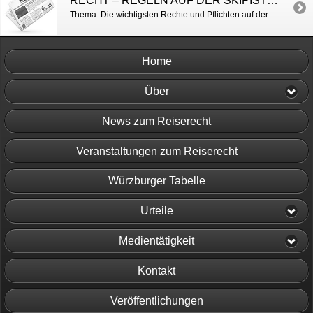
RECHT – REGELN AUF DER SKIPISTE / BILD
Thema: Die wichtigsten Rechte und Pflichten auf der Skipiste http://www.bild.de/reise/2013/skifahren/recht-auf-der-piste-33792642.bild.html
Home
Über
News zum Reiserecht
Veranstaltungen zum Reiserecht
Würzburger Tabelle
Urteile
Medientätigkeit
Kontakt
Veröffentlichungen