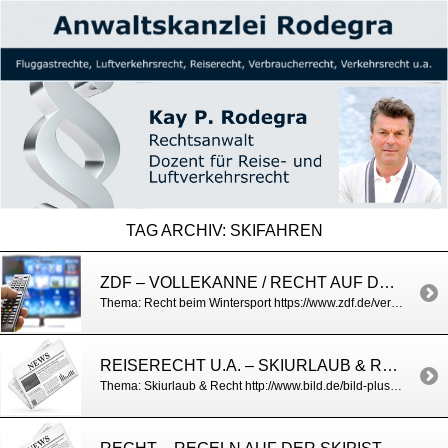
TAG ARCHIV:
SKIFAHREN
ZDF – VOLLEKANNE / RECHT AUF DER SKIPISTE
Thema: Recht beim Wintersport https://www.zdf.de/verbraucher/volle-kanne/topthema-gut-vorbereitet-auf-die-skipiste-versicherungsschutz-auslandskrankenversicherung-helmpflicht-100.html
REISERECHT U.A. – SKIURLAUB & RECHT / BILD
Thema: Skiurlaub & Recht http://www.bild.de/bild-plus/reise/2014/skiurlaub/skifahren-kein-schnee-geld-zuruck-rechte-urlaub-winterurlaub-38917434.bild.html