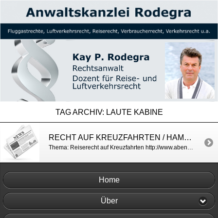
TAG ARCHIV:
LAUTE KABINE
RECHT AUF KREUZFAHRTEN / HAMBURGER ABENDBLATT
Thema: Reiserecht auf Kreuzfahrten http://www.abendblatt.de/reise/article205797805/Was-beim-Urlaub-auf-dem-Schiff-rechtens-ist.html
Home
Über