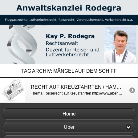
TAG ARCHIV:
MÄNGEL AUF DEM SCHIFF
RECHT AUF KREUZFAHRTEN / HAMBURGER ABENDBLATT
Thema: Reiserecht auf Kreuzfahrten http://www.abendblatt.de/reise/article205797805/Was-beim-Urlaub-auf-dem-Schiff-rechtens-ist.html
Home
Über