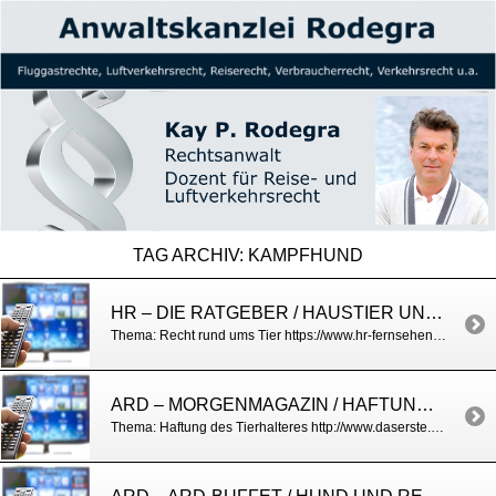
TAG ARCHIV:
KAMPFHUND
HR – DIE RATGEBER / HAUSTIER UND RECHT
Thema: Recht rund ums Tier https://www.hr-fernsehen.de/sendungen-a-z/die-ratgeber/sendungen/die-ratgeber–coronavirus-in-hessen-was-tun-wenn-schulen-und-kindergaerten-dicht-sind,sendung-83154.html
ARD – MORGENMAGAZIN / HAFTUNG BEI HAUSTIEREN
Thema: Haftung des Tierhalteres http://www.daserste.de/information/politik-weltgeschehen/morgenmagazin/videos/service-haustiere-100.html