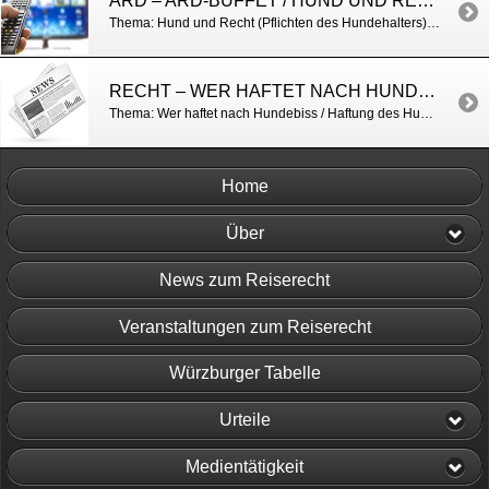
ARD – ARD-BUFFET / HUND UND RECHT
Thema: Hund und Recht (Pflichten des Hundehalters) http://www.swr.de/buffet/leben/was-ist-erlaubt-was-nicht-hund-recht/-/id=257304/did=17963786/nid=257304/6yafsz/index.html
RECHT – WER HAFTET NACH HUNDEBISS /MAINPOST
Thema: Wer haftet nach Hundebiss / Haftung des Hundehalters http://www.mainpost.de/regional/franken/Wer-einen-Hund-ohne-Gefahr-verletzt-begeht-eine-Straftat;art1727,7890998
Home
Über
News zum Reiserecht
Veranstaltungen zum Reiserecht
Würzburger Tabelle
Urteile
Medientätigkeit