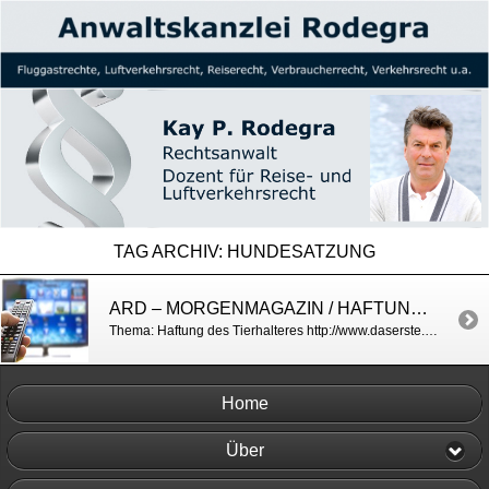
TAG ARCHIV:
HUNDESATZUNG
ARD – MORGENMAGAZIN / HAFTUNG BEI HAUSTIEREN
Thema: Haftung des Tierhalteres http://www.daserste.de/information/politik-weltgeschehen/morgenmagazin/videos/service-haustiere-100.html
Home
Über