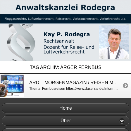
TAG ARCHIV:
ÄRGER FERNBUS
ARD – MORGENMAGAZIN / REISEN MIT DEM FERNBUS
Thema: Fernbusreisen https://www.daserste.de/information/politik-weltgeschehen/morgenmagazin/videos/service-busreisen_140619_mediathek_-100.html
Home
Über