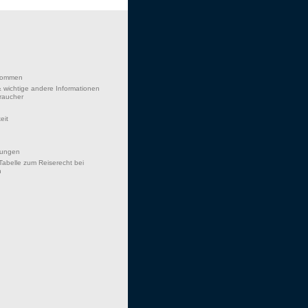
lkommen
 wichtige andere Informationen
braucher
eit
hungen
Tabelle zum Reiserecht bei
n