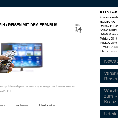
KONTAK
s
Anwaltskanzle
RODEGRA
N / REISEN MIT DEM FERNBUS
JUNI
RA Kay P. Ro
14
Schweinfurter 
2019
D-97080 Wür
Telefon: 0049
Telefax: 0049
E-Mail:
RA@ro
Internet:
www.
News 
Veran
Reiser
ation/politik-weltgeschehen/morgenmagazin/videos/service-
Würzbu
100.html
zum Re
Kreuzf
eilen
•
nach oben
•
E-Mail senden
Urteile