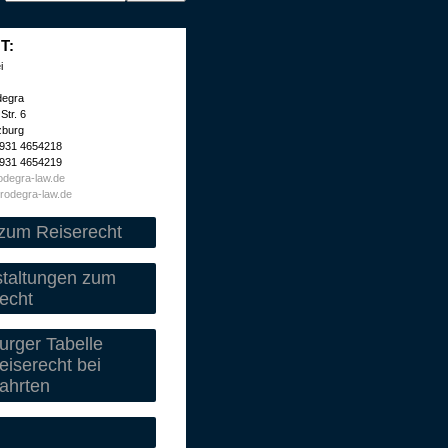
T:
i
degra
Str. 6
zburg
 931 4654218
 931 4654219
degra-law.de
rodegra-law.de
zum Reiserecht
staltungen zum
echt
rger Tabelle
iserecht bei
ahrten