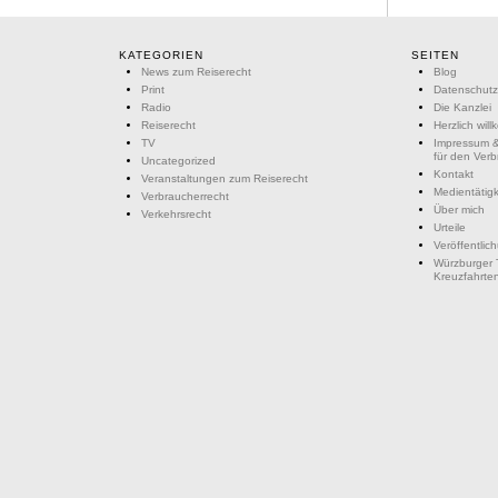
KATEGORIEN
SEITEN
News zum Reiserecht
Blog
Print
Datenschutz
Radio
Die Kanzlei
Reiserecht
Herzlich wil
TV
Impressum &
für den Ver
Uncategorized
Kontakt
Veranstaltungen zum Reiserecht
Medientätigk
Verbraucherrecht
Über mich
Verkehrsrecht
Urteile
Veröffentlic
Würzburger 
Kreuzfahrte