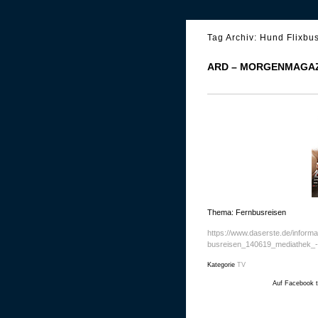
Tag Archiv:
Hund Flixbu
ARD – MORGENMAGAZI
Thema: Fernbusreisen
https://www.daserste.de/inform
busreisen_140619_mediathek_-
Kategorie
TV
Auf Facebook t