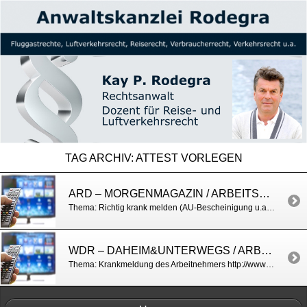
TAG ARCHIV:
ATTEST VORLEGEN
ARD – MORGENMAGAZIN / ARBEITSRECHT (KRANKMELDUNG)
Thema: Richtig krank melden (AU-Bescheinigung u.a.) http://www.daserste.de/information/politik-weltgeschehen/morgenmagazin/service/service-Krankmelden-aber-richtig-100.html http://www.daserste.de/information/politik-weltgeschehen/morgenmagazin/videos/service-krankmeldung-100.html
WDR – DAHEIM&UNTERWEGS / ARBEITSRECHT
Thema: Krankmeldung des Arbeitnehmers http://www1.wdr.de/mediathek/video/sendungen/daheim-und-unterwegs/video-kay-p-rodegra-klaert-auf-was-man-bei-einer-krankmeldung-bei-der-arbeit-zu-beachten-hat-100.html