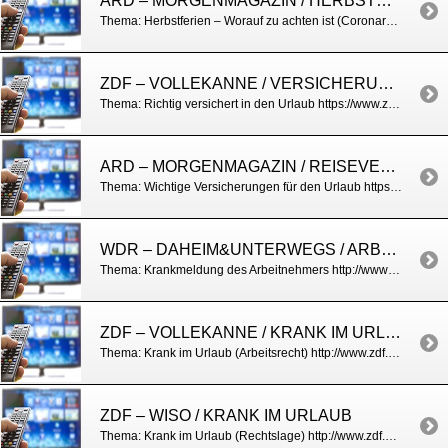
ARD – MORGENMAGAZIN / HERBSTURLAUB PLANEN
Thema: Herbstferien – Worauf zu achten ist (Coronaregeln, Versicherungen u.a.) https://www.daserste.de/information/politik-weltgeschehen/morgenmagazin/service/service-Herbstferien-planen-reisen100.html
ZDF – VOLLEKANNE / VERSICHERUNGEN FÜR DEN URLAUB
Thema: Richtig versichert in den Urlaub https://www.zdf.de/verbraucher/volle-kanne/versicherung-im-urlaub-102.html
ARD – MORGENMAGAZIN / REISEVERSICHERUNGEN
Thema: Wichtige Versicherungen für den Urlaub https://www.daserste.de/information/politik-weltgeschehen/morgenmagazin/videos/service_0207nl-100.html
WDR – DAHEIM&UNTERWEGS / ARBEITSRECHT
Thema: Krankmeldung des Arbeitnehmers http://www1.wdr.de/mediathek/video/sendungen/daheim-und-unterwegs/video-kay-p-rodegra-klaert-auf-was-man-bei-einer-krankmeldung-bei-der-arbeit-zu-beachten-hat-100.html
ZDF – VOLLEKANNE / KRANK IM URLAUB
Thema: Krank im Urlaub (Arbeitsrecht) http://www.zdf.de/volle-kanne/krank-im-urlaub-lohnfortzahlung-behandlungskosten-und-arbeitsunfaehigkeit-34257142.html
ZDF – WISO / KRANK IM URLAUB
Thema: Krank im Urlaub (Rechtslage) http://www.zdf.de/wiso/wiso-tipp-krank-im-urlaub-lohnfortzahlung-behandlungskosten-arbeitsunfaehigkeit-34123680.html