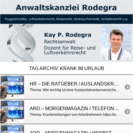
TAG ARCHIV:
KRANK IM URLAUB
HR – DIE RATGEBER / AUSLANDSKRANKENVERSICHERUNG
Thema: Wie wichtig ist eine Auslandskrankenversicherung? Die Ratgeber : Die Ratgeber vom 10.07.2025 – hier anschauen
ARD – MORGENMAGAZIN / TELEFONISCHE KRANKSCHREIBUNG
Thema: Krankmeldungen von Arbeitnehmern https://www.daserste.de/information/politik-weltgeschehen/morgenmagazin/berichte-und-interviews/Service-Krankschreibungen-100.html