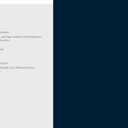
lkommen
 wichtige andere Informationen
braucher
eit
hungen
Tabelle zum Reiserecht bei
n