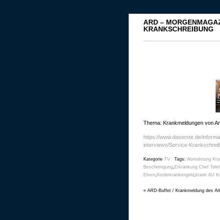
ARD – MORGENMAGAZ
KRANKSCHREIBUNG
Thema: Krankmeldungen von Ar
https://www.daserste.de/inform
interviews/Service-Krankschrei
Kategorie
TV
Tags:
Abmahnung Kra
Bescheinigung
,
Erkrankung Chef Telef
Eltern
,
Kinderkrankengeld
,
krank AU K
«
ARD-Buffet / Krankmeldung des Ar