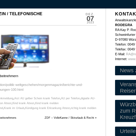
IN / TELEFONISCHE
KONTAK
DEZ.
07
Anwaltskanzle
2023
RODEGRA
RA Kay P. Ro
Schweinfurter 
D-97080 Wür
Telefon: 0049
Telefax: 0049
E-Mail:
RA@ro
Internet:
www.
News 
beitnehmern
Veran
ation/politik-weltgeschehen/morgenmagazin/berichte-und-
Reiser
bungen-100.html
nkmeldung
,
Arzt AU gelber Schein krank Telefon
,
AU per Telefon
,
digiatle AU-
Würzbu
on Attest
,
Kind krank Attest
,
Kind krank melden
ind
,
Krank im Urlaub
,
Kündigung krank Erkrankung Attest
,
richtig krank melden
zum Re
Kreuzf
beitsnehmers
ZDF – VolleKanne / Skirurlaub & Recht
»
Urteile