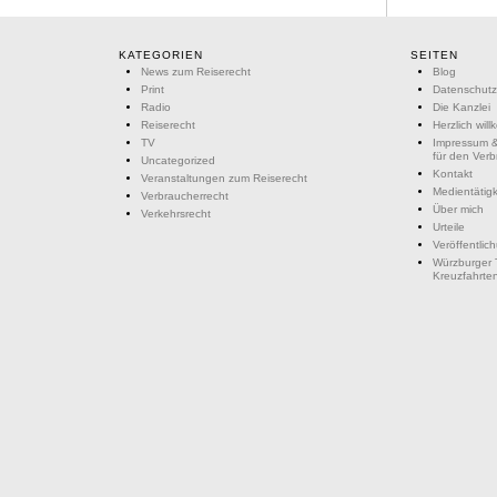
KATEGORIEN
SEITEN
News zum Reiserecht
Blog
Print
Datenschutz
Radio
Die Kanzlei
Reiserecht
Herzlich wil
TV
Impressum &
für den Ver
Uncategorized
Kontakt
Veranstaltungen zum Reiserecht
Medientätigk
Verbraucherrecht
Über mich
Verkehrsrecht
Urteile
Veröffentlic
Würzburger 
Kreuzfahrte