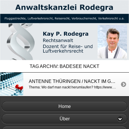
TAG ARCHIV:
BADESEE NACKT
ANTENNE THÜRINGEN / NACKT IM GARTEN
Thema: Wo darf man nackt herumlaufen? https://www.antennethueringen.de/blog/hashtag/hitzewelle-wann-darf-ich-nackt-sein-579842?pid=1
Home
Über