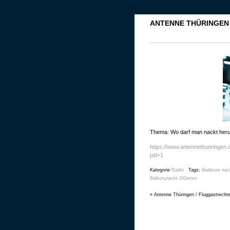
ANTENNE THÜRINGEN 
Thema: Wo darf man nackt her
https://www.antennethueringen.
pid=1
Kategorie
Radio
Tags:
Badesee nac
Balkon
,
nackt GGarten
«
Antenne Thüringen / Fluggastrecht