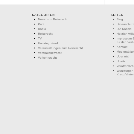
KATEGORIEN
SEITEN
News zum Reiserecht
Blog
Print
Datenschutz
Radio
Die Kanzlei
Reiserecht
Herzlich wil
TV
Impressum &
für den Ver
Uncategorized
Kontakt
Veranstaltungen zum Reiserecht
Medientätigk
Verbraucherrecht
Über mich
Verkehrsrecht
Urteile
Veröffentlic
Würzburger 
Kreuzfahrte