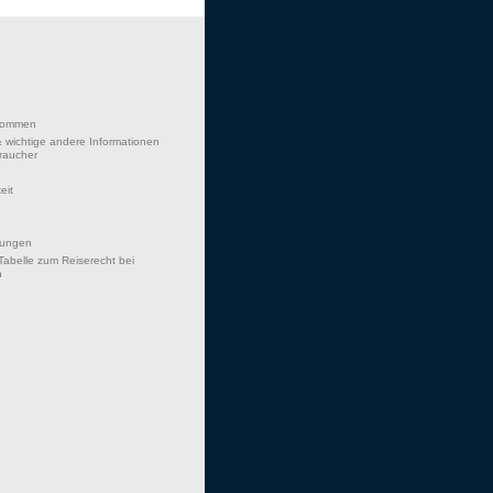
lkommen
 wichtige andere Informationen
braucher
eit
hungen
Tabelle zum Reiserecht bei
n