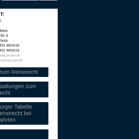
T:
i
degra
Str. 6
zburg
 931 4654218
 931 4654219
degra-law.de
rodegra-law.de
zum Reiserecht
staltungen zum
echt
rger Tabelle
iserecht bei
ahrten