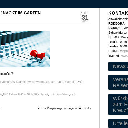
/ NACKT IM GARTEN
KONTAK
JULI
31
Anwaltskanzle
2018
RODEGRA
RA Kay P. Ro
Schweinfurter 
D-97080 Wür
Telefon: 0049
Telefax: 0049
E-Mail:
RA@ro
Internet:
www.
News 
umlaufen?
Veran
de/blog/hashtag/hitzewelle-wann-darf-ich-nackt-sein-579842?
Reiser
kt
,
FKK Balkon
,
FKK im Wald
,
FKK-Strand
,
nackt Autofahren
,
nackt
Würzbu
zum Re
e
ARD – Morgenmagazin / Ärger im Ausland
»
Kreuzf
Urteile