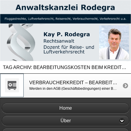
TAG ARCHIV:
BEARBEITUNGSKOSTEN BEIM KREDITVERTRAG
VERBRAUCHERKREDIT – BEARBEITUNGSGEBÜHR UNZULÄSSIG
Werden in den AGB (Geschäftsbedingungen) einer Bank Bearbeitungsgebühren für einen Verbraucherkredit festgelegt, so ist die Klausel unzulässig. Die Klausel stellt eine unangemessene Benachteiligung dar. LG Stuttgart v. 20.9.2013, Az. 4 S 67/13
Home
Über