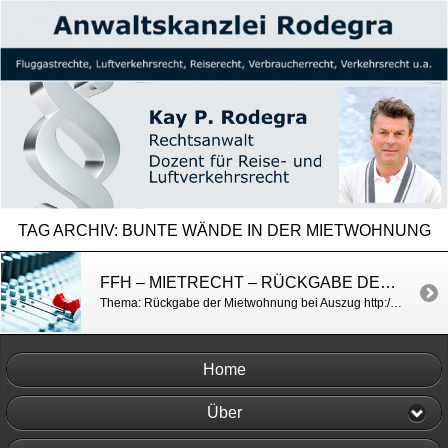
TAG ARCHIV:
BUNTE WÄNDE IN DER MIETWOHNUNG
FFH – MIETRECHT – RÜCKGABE DER MIETWOHNUNG
Thema: Rückgabe der Mietwohnung bei Auszug http://www.ffh.de/news-service/magazin/toController/Topic/toAction/show/toId/19881/toTopic/mietvertrag-was-muss-man-beim-auszug-beachten.html
Home
Über