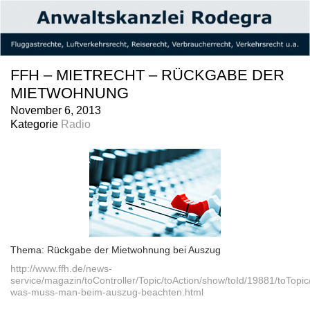
FFH – MIETRECHT – RÜCKGABE DER
MIETWOHNUNG
November 6, 2013
Kategorie
Radio
Thema: Rückgabe der Mietwohnung bei Auszug
http://www.ffh.de/news-
service/magazin/toController/Topic/toAction/show/toId/19881/toTopic
was-muss-man-beim-auszug-beachten.html