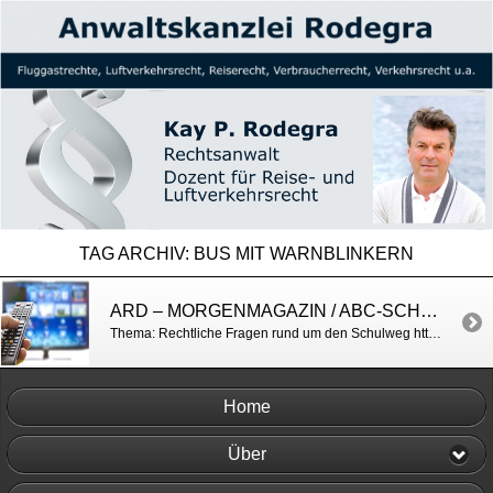
TAG ARCHIV:
BUS MIT WARNBLINKERN
ARD – MORGENMAGAZIN / ABC-SCHÜTZEN UNTERWEGS
Thema: Rechtliche Fragen rund um den Schulweg http://www.daserste.de/information/politik-weltgeschehen/morgenmagazin/service/service-Achtung-Kinder-unterwegs-100.html
Home
Über