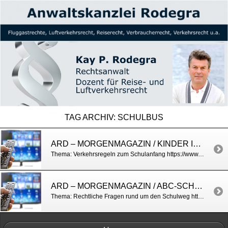
TAG ARCHIV:
SCHULBUS
ARD – MORGENMAGAZIN / KINDER IM STRASSENVERKEHR
Thema: Verkehrsregeln zum Schulanfang https://www.daserste.de/information/politik-weltgeschehen/morgenmagazin/service/service-Kinder-im-Strassenverkehr-100.html
ARD – MORGENMAGAZIN / ABC-SCHÜTZEN UNTERWEGS
Thema: Rechtliche Fragen rund um den Schulweg http://www.daserste.de/information/politik-weltgeschehen/morgenmagazin/service/service-Achtung-Kinder-unterwegs-100.html