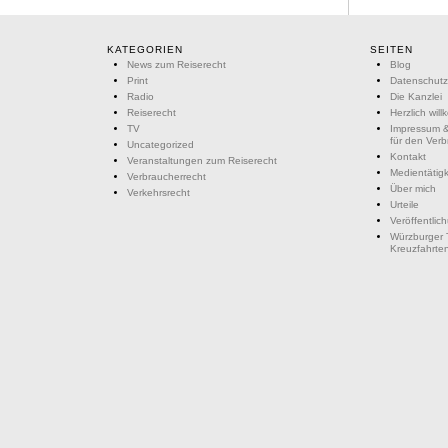
KATEGORIEN
SEITEN
News zum Reiserecht
Blog
Print
Datenschutz
Radio
Die Kanzlei
Reiserecht
Herzlich wil
TV
Impressum &
für den Ver
Uncategorized
Kontakt
Veranstaltungen zum Reiserecht
Medientätigk
Verbraucherrecht
Über mich
Verkehrsrecht
Urteile
Veröffentlic
Würzburger 
Kreuzfahrte