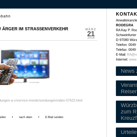
KONTAK
obahn
Anwaltskanzle
RODEGRA
/ ÄRGER IM STRASSENVERKEHR
MÄRZ
RA Kay P. Ro
21
Schweinfurter 
2018
D-97080 Wür
Telefon: 0049
Telefax: 0049
E-Mail:
RA@ro
Internet:
www.
News 
Veran
Reiser
dungen-a-z/service-trends/sendungen/video-57622.html
Würzbu
zum Re
Kreuzf
eilen
•
nach oben
•
E-Mail senden
Urteile