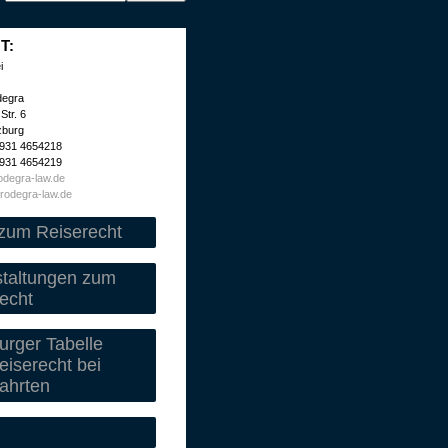
T:
i
degra
Str. 6
zburg
 931 4654218
 931 4654219
degra-law.de
rodegra-law.de
zum Reiserecht
staltungen zum
echt
rger Tabelle
iserecht bei
ahrten