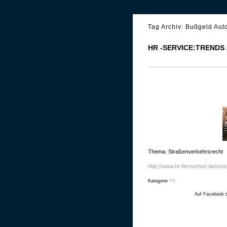
Tag Archiv:
Bußgeld Aut
HR -SERVICE:TRENDS 
Thema: Straßenverkehrsrecht
http://www.hr-fernsehen.de/sen
Kategorie
TV
Auf Facebook t