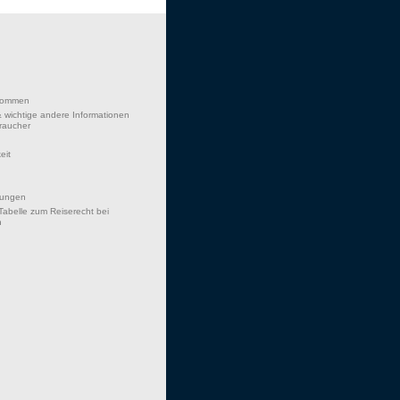
lkommen
 wichtige andere Informationen
braucher
eit
hungen
Tabelle zum Reiserecht bei
n