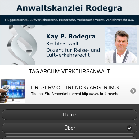
TAG ARCHIV:
VERKEHRSANWALT
HR -SERVICE:TRENDS / ÄRGER IM STRASSENVERKEHR
Thema: Straßenverkehrsrecht http://www.hr-fernsehen.de/sendungen-a-z/service-trends/sendungen/video-57622.html
Home
Über