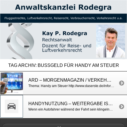
TAG ARCHIV:
BUSSGELD FÜR HANDY AM STEUER
ARD – MORGENMAGAZIN / VERKEHRSRECHT
Thema: Handy am Steuer http://www.daserste.de/information/politik-weltgeschehen/morgenmagazin/videos/ablenkung-am-steuer-gefahr-durch-smartphones-100.html
HANDYNUTZUNG – WEITERGABE IST KEINE NUTZUNG
Wenn ein Autofahrer während der Fahrt sein klingelndes Mobilfunktelefon (Handy) aus einer Tasche nimmt und dem Beifahrer reicht, liegt keine Handy-Nutzung am Steuer vor. OLG Köln v.7.11.2014, Az. III-1 RBs 284/14