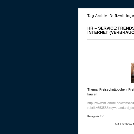
Tag Archiv:
Duftzwilling
HR – SERVICE:TRENDS
INTERNET (VERBRAU
Thema: Preisschnäppchen, Preis
kaufen
http://www.hr-online.de/website
rubrik=55353&key=standard_d
Kategorie
TV
Auf Facebook t