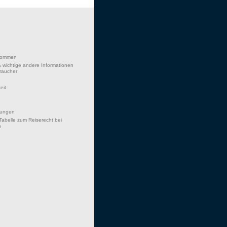
lkommen
 wichtige andere Informationen
braucher
eit
hungen
Tabelle zum Reiserecht bei
n