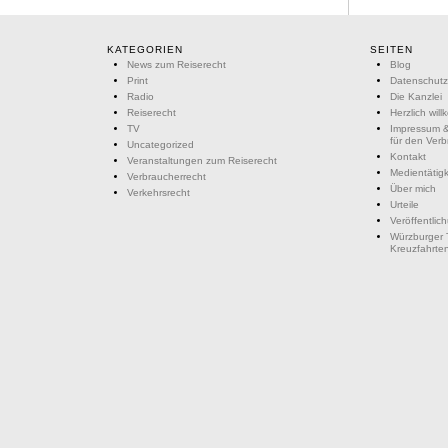
KATEGORIEN
SEITEN
News zum Reiserecht
Blog
Print
Datenschutz
Radio
Die Kanzlei
Reiserecht
Herzlich wil
TV
Impressum &
für den Ver
Uncategorized
Kontakt
Veranstaltungen zum Reiserecht
Medientätigk
Verbraucherrecht
Über mich
Verkehrsrecht
Urteile
Veröffentlic
Würzburger 
Kreuzfahrte