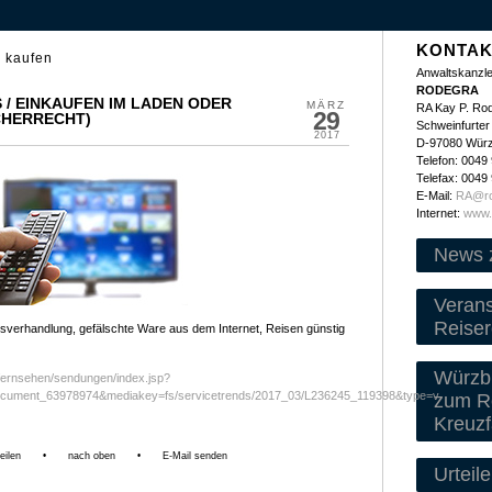
KONTAK
e kaufen
Anwaltskanzle
RODEGRA
 / EINKAUFEN IM LADEN ODER
MÄRZ
RA Kay P. Ro
29
CHERRECHT)
Schweinfurter 
2017
D-97080 Wür
Telefon: 0049
Telefax: 0049
E-Mail:
RA@ro
Internet:
www.
News 
Veran
Reiser
verhandlung, gefälschte Ware aus dem Internet, Reisen günstig
Würzbu
/fernsehen/sendungen/index.jsp?
ocument_63978974&mediakey=fs/servicetrends/2017_03/L236245_119398&type=v
zum Re
Kreuzf
eilen
•
nach oben
•
E-Mail senden
Urteile