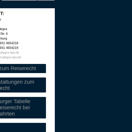
T:
i
degra
Str. 6
zburg
 931 4654218
 931 4654219
degra-law.de
rodegra-law.de
zum Reiserecht
staltungen zum
echt
rger Tabelle
iserecht bei
ahrten