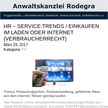
HR – SERVICE:TRENDS / EINKAUFEN
IM LADEN ODER INTERNET
(VERBRAUCHERRECHT)
März 29, 2017
Kategorie
TV
Thema: Preisschnäppchen, Preisverhandlung, gefälschte Ware
aus dem Internet, Reisen günstig kaufen
http://www.hr-online.de/website/fernsehen/sendungen/index.jsp?
rubrik=55353&key=standard_document_63978974&mediakey=fs/ser