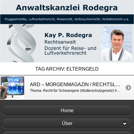
TAG ARCHIV:
ELTERNGELD
ARD – MORGENMAGAZIN / RECHTSLAGE IN DER SCHWANGERSCHAFT
Thema: Recht für Schwangere (Mutterschutzgesetz) http://www.daserste.de/information/politik-weltgeschehen/morgenmagazin/videos/service_2603nl_8000-100.html
Home
Über