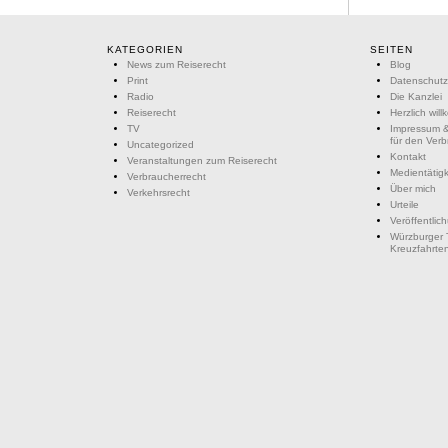
KATEGORIEN
SEITEN
News zum Reiserecht
Blog
Print
Datenschutz
Radio
Die Kanzlei
Reiserecht
Herzlich wil
TV
Impressum &
für den Ver
Uncategorized
Kontakt
Veranstaltungen zum Reiserecht
Medientätigk
Verbraucherrecht
Über mich
Verkehrsrecht
Urteile
Veröffentlic
Würzburger 
Kreuzfahrte