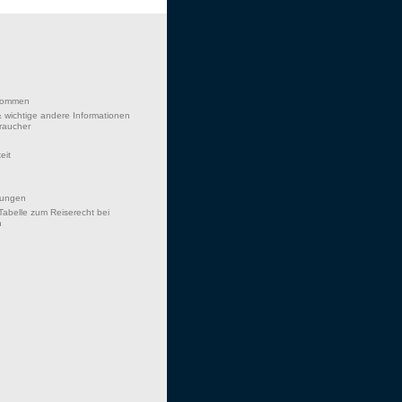
lkommen
 wichtige andere Informationen
braucher
eit
hungen
Tabelle zum Reiserecht bei
n