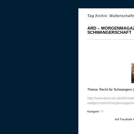
Tag Archiv:
Mutterschaft
ARD – MORGENMAGAZI
SCHWANGERSCHAFT
Thema: Recht für Schwangere (
http://www.daserste.de/informatio
weltgeschehen/morgenmagazin/
Kategorie
TV
Auf Facebook t