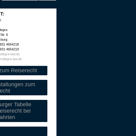
T:
i
degra
Str. 6
zburg
 931 4654218
 931 4654219
degra-law.de
rodegra-law.de
zum Reiserecht
staltungen zum
echt
rger Tabelle
iserecht bei
ahrten