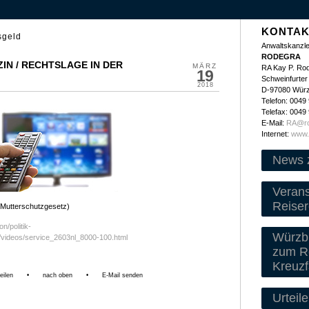
KONTAK
sgeld
Anwaltskanzle
RODEGRA
N / RECHTSLAGE IN DER
MÄRZ
RA Kay P. Ro
19
Schweinfurter 
2018
D-97080 Wür
Telefon: 0049
Telefax: 0049
E-Mail:
RA@ro
Internet:
www.
News 
Veran
Reiser
Mutterschutzgesetz)
n/politik-
Würzbu
videos/service_2603nl_8000-100.html
zum Re
Kreuzf
eilen
•
nach oben
•
E-Mail senden
Urteile