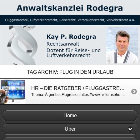
TAG ARCHIV:
FLUG IN DEN URLAUB
HR – DIE RATGEBER / FLUGGASTRECHTE
Thema: Ärger bei Flugreisen https://www.hr-fernsehen.de/sendungen-a-z/die-ratgeber/sendungen/entschaedigung-bei-flugausfall-und-verspaetung,artikel-ratgeber-254.html
Home
Über