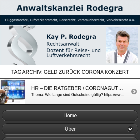
TAG ARCHIV:
GELD ZURÜCK CORONA KONZERT
HR – DIE RATGEBER / CORONAGUTSCHEINE
Thema: Wie lange sind Gutscheine gültig? https://www.ardmediathek.de/video/die-ratgeber/die-ratgeber-vom-18-10-2021/hr-fernsehen/Y3JpZDovL2hyLW9ubGluZS8xNTE5ODM/
Home
Über