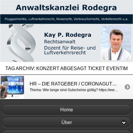
TAG ARCHIV:
KONZERT ABGESAGT TICKET EVENTIM
HR – DIE RATGEBER / CORONAGUTSCHEINE
Thema: Wie lange sind Gutscheine gültig? https://www.ardmediathek.de/video/die-ratgeber/die-ratgeber-vom-18-10-2021/hr-fernsehen/Y3JpZDovL2hyLW9ubGluZS8xNTE5ODM/
Home
Über