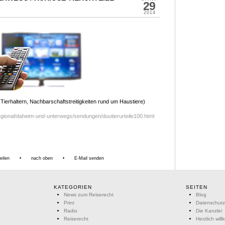
29
2014
 Tierhaltern, Nachbarschaftstreitigkeiten rund um Haustiere)
egional/daheim-und-unterwegs/sendungen/duutierurteile100.html
eilen
•
nach oben
•
E-Mail senden
KATEGORIEN
SEITEN
News zum Reiserecht
Blog
Print
Datenschutz
Radio
Die Kanzlei
Reiserecht
Herzlich wil