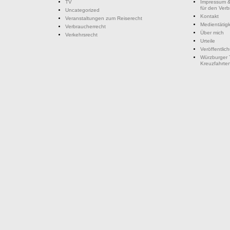
TV
Impressum &
für den Ver
Uncategorized
Kontakt
Veranstaltungen zum Reiserecht
Medientätigk
Verbraucherrecht
Über mich
Verkehrsrecht
Urteile
Veröffentlic
Würzburger 
Kreuzfahrte