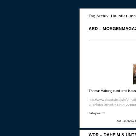
Tag Archiv:
Haustier und
ARD – MORGENMAGAZ
Thema: Haftung rund ums Haust
http://www.daserste.de/informa
ums-haustier-mit-kay-p-rodegra
Kategorie
TV
Auf Facebook t
WDR – DAHEIM & UNT