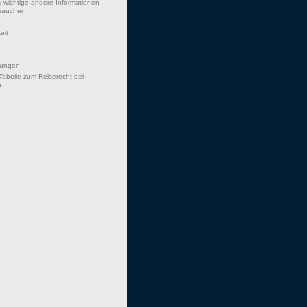
 wichtige andere Informationen
braucher
eit
hungen
Tabelle zum Reiserecht bei
n