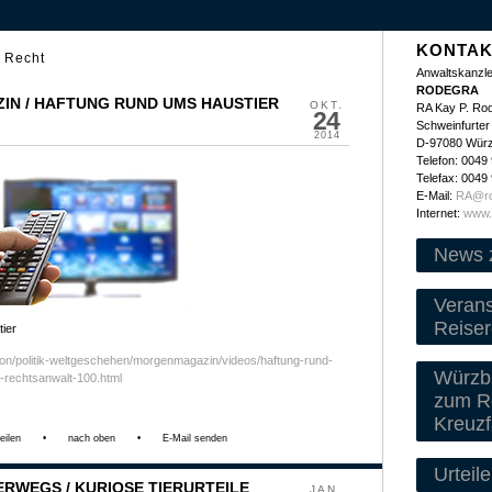
KONTAK
 Recht
Anwaltskanzle
RODEGRA
IN / HAFTUNG RUND UMS HAUSTIER
OKT.
RA Kay P. Ro
24
Schweinfurter 
2014
D-97080 Wür
Telefon: 0049
Telefax: 0049
E-Mail:
RA@ro
Internet:
www.
News 
Veran
Reiser
ier
tion/politik-weltgeschehen/morgenmagazin/videos/haftung-rund-
Würzbu
-rechtsanwalt-100.html
zum Re
Kreuzf
eilen
•
nach oben
•
E-Mail senden
Urteile
ERWEGS / KURIOSE TIERURTEILE
JAN.