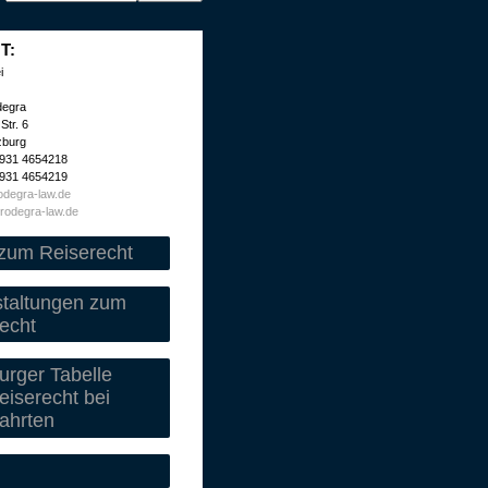
T:
i
degra
Str. 6
zburg
 931 4654218
 931 4654219
degra-law.de
rodegra-law.de
zum Reiserecht
staltungen zum
echt
rger Tabelle
iserecht bei
ahrten