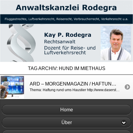
TAG ARCHIV:
HUND IM MIETHAUS
ARD – MORGENMAGAZIN / HAFTUNG RUND UMS HAUSTIER
Thema: Haftung rund ums Haustier http://www.daserste.de/information/politik-weltgeschehen/morgenmagazin/videos/haftung-rund-ums-haustier-mit-kay-p-rodegra-rechtsanwalt-100.html
Home
Über