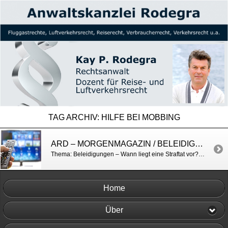
TAG ARCHIV:
HILFE BEI MOBBING
ARD – MORGENMAGAZIN / BELEIDIGUNGEN, ÜBLE NACHREDE, MOBBING
Thema: Beleidigungen – Wann liegt eine Straftat vor? http://www.daserste.de/information/politik-weltgeschehen/morgenmagazin/service/service-Beleidigen-Beschimpfen-Mobben-100.html
Home
Über