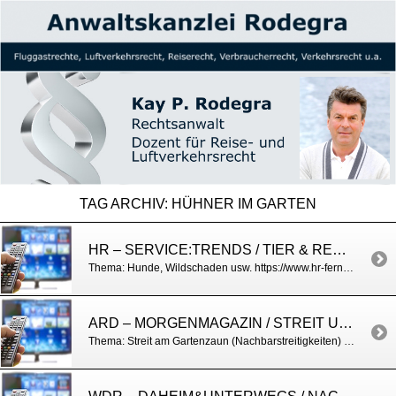
TAG ARCHIV:
HÜHNER IM GARTEN
HR – SERVICE:TRENDS / TIER & RECHT
Thema: Hunde, Wildschaden usw. https://www.hr-fernsehen.de/sendungen-a-z/service-trends/sendungen/service-trends—ganze-sendung,video-73060.html
ARD – MORGENMAGAZIN / STREIT UNTER NACHBARN
Thema: Streit am Gartenzaun (Nachbarstreitigkeiten) http://www.daserste.de/information/politik-weltgeschehen/morgenmagazin/service/Service-Auf-gute-Nachbarschaft-100.html#sprungmarke2