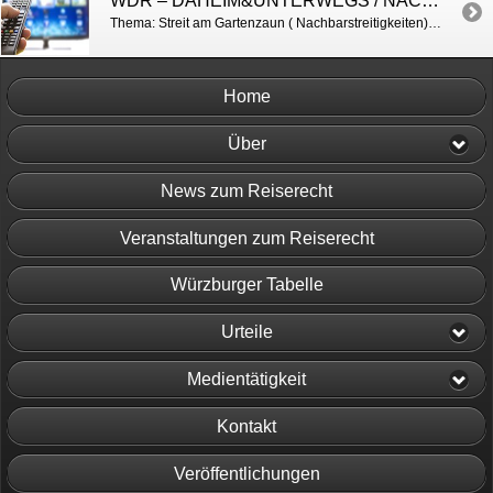
WDR – DAHEIM&UNTERWEGS / NACHBARSTREITIGKEITEN
Thema: Streit am Gartenzaun ( Nachbarstreitigkeiten) http://www1.wdr.de/fernsehen/regional/daheim-und-unterwegs/sendungen/nachbarn-rechte-pflichten-100.html
Home
Über
News zum Reiserecht
Veranstaltungen zum Reiserecht
Würzburger Tabelle
Urteile
Medientätigkeit
Kontakt
Veröffentlichungen