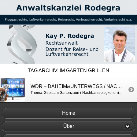
TAG ARCHIV:
IM GARTEN GRILLEN
WDR – DAHEIM&UNTERWEGS / NACHBARSTREITIGKEITEN
Thema: Streit am Gartenzaun ( Nachbarstreitigkeiten) http://www1.wdr.de/fernsehen/regional/daheim-und-unterwegs/sendungen/nachbarn-rechte-pflichten-100.html
Home
Über