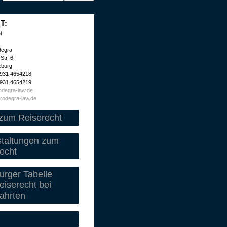
T:
i
degra
Str. 6
zburg
 931 4654218
 931 4654219
degra-law.de
rodegra-law.de
zum Reiserecht
staltungen zum
echt
rger Tabelle
iserecht bei
ahrten