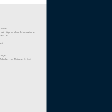
lkommen
 wichtige andere Informationen
braucher
eit
hungen
Tabelle zum Reiserecht bei
n