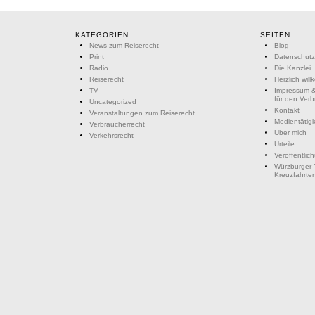
KATEGORIEN
SEITEN
News zum Reiserecht
Blog
Print
Datenschutz
Radio
Die Kanzlei
Reiserecht
Herzlich wil
TV
Impressum &
für den Ver
Uncategorized
Kontakt
Veranstaltungen zum Reiserecht
Medientätigk
Verbraucherrecht
Über mich
Verkehrsrecht
Urteile
Veröffentlic
Würzburger 
Kreuzfahrte