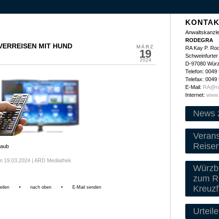
KONTAK
Anwaltskanzle
RODEGRA
 VERREISEN MIT HUND
MÄRZ
RA Kay P. Ro
19
Schweinfurter 
2024
D-97080 Wür
Telefon: 0049
Telefax: 0049
E-Mail:
RA@ro
Internet:
www.
News 
Veran
Reiser
laub
om 19.03.2024 | ARD Mediathek
Würzbu
zum Re
Kreuzf
eilen
•
nach oben
•
E-Mail senden
Urteile