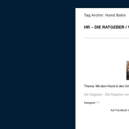
Tag Archiv:
Hund Bahn
HR – DIE RATGEBER /
Thema: Mit dem Hund in den Ur
Die Ratgeber : Die Ratgeber v
Kategorie
TV
Auf Facebook t