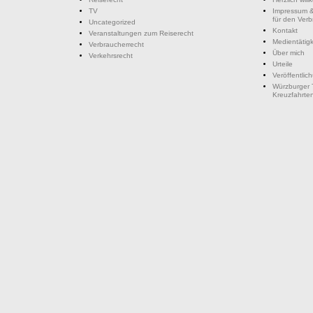
TV
Impressum &
für den Ver
Uncategorized
Kontakt
Veranstaltungen zum Reiserecht
Medientätigk
Verbraucherrecht
Über mich
Verkehrsrecht
Urteile
Veröffentlic
Würzburger 
Kreuzfahrte