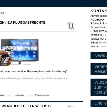
KONTAK
lug
Anwaltskanzle
RODEGRA
IN / EU-FLUGGASTRECHTE
AUG.
RA Kay P. Ro
11
Schweinfurter 
2025
D-97080 Wür
Telefon: 0049
Telefax: 0049
E-Mail:
RA@ro
Internet:
www.
News 
Veran
Reiser
ekommt man bei einer Flugverspätung oder Annullierung?
ation/politik-weltgeschehen/morgenmagazin/service/service-
Würzbu
zum Re
Kreuzf
eilen
•
nach oben
•
E-Mail senden
Urteile
, WENN DER KOFFER WEG IST?
JULI