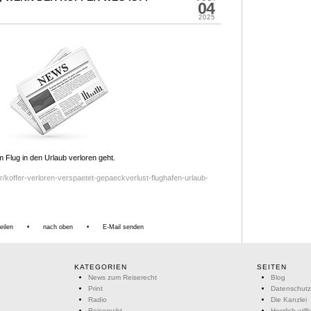
04
2025
Flug in den Urlaub verloren geht.
r/koffer-verloren-verspaetet-gepaeckverlust-flughafen-urlaub-
eilen
•
nach oben
•
E-Mail senden
KATEGORIEN
SEITEN
News zum Reiserecht
Blog
Print
Datenschutz
Radio
Die Kanzlei
Reiserecht
Herzlich wil