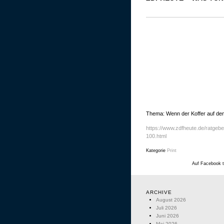
Thema: Wenn der Koffer auf dem 
https://www.zdfheute.de/ratgebe
100.html
Kategorie
Print
Auf Facebook t
ARCHIVE
August 2026
Juli 2026
Juni 2026
Mai 2026