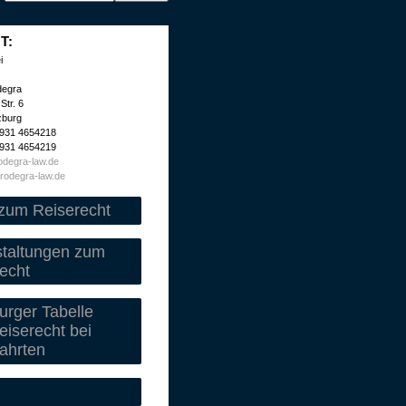
T:
i
degra
Str. 6
zburg
 931 4654218
 931 4654219
degra-law.de
rodegra-law.de
zum Reiserecht
staltungen zum
echt
rger Tabelle
iserecht bei
ahrten