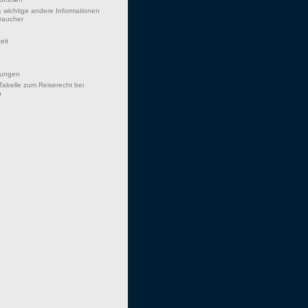
 wichtige andere Informationen
braucher
eit
hungen
Tabelle zum Reiserecht bei
n