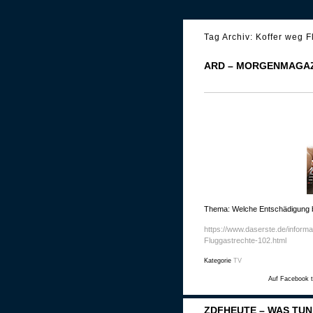
Tag Archiv:
Koffer weg F
ARD – MORGENMAGAZ
Thema: Welche Entschädigung b
https://www.daserste.de/inform
Fluggastrechte-102.html
Kategorie
TV
Auf Facebook t
ZDFHEUTE – WAS TUN