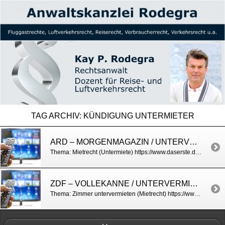
TAG ARCHIV:
KÜNDIGUNG UNTERMIETER
ARD – MORGENMAGAZIN / UNTERVERMIETUNG
Thema: Mietrecht (Untermiete) https://www.daserste.de/information/politik-weltgeschehen/morgenmagazin/videos/Service_3005-100.html
ZDF – VOLLEKANNE / UNTERVERMIETUNG
Thema: Zimmer untervermieten (Mietrecht) https://www.zdf.de/verbraucher/volle-kanne/wohnraum-untervermieten-100.html