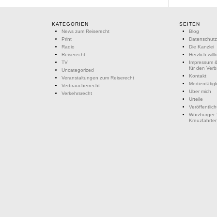
KATEGORIEN
SEITEN
News zum Reiserecht
Blog
Print
Datenschutz
Radio
Die Kanzlei
Reiserecht
Herzlich wil
TV
Impressum &
für den Ver
Uncategorized
Kontakt
Veranstaltungen zum Reiserecht
Medientätigk
Verbraucherrecht
Über mich
Verkehrsrecht
Urteile
Veröffentlic
Würzburger 
Kreuzfahrte