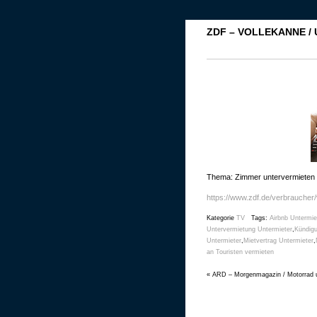
ZDF – VOLLEKANNE /
Thema: Zimmer untervermieten 
https://www.zdf.de/verbraucher
Kategorie
TV
Tags:
Airbnb Untermie
Untervermietung Untermieter
,
Kündigu
Untermieter
,
Mietvertrag Untermieter
,
an Touristen vermieten
«
ARD – Morgenmagazin / Motorrad 