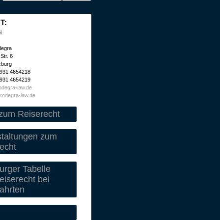
T:
i
degra
Str. 6
zburg
 931 4654218
 931 4654219
degra-law.de
rodegra-law.de
zum Reiserecht
staltungen zum
echt
rger Tabelle
iserecht bei
ahrten