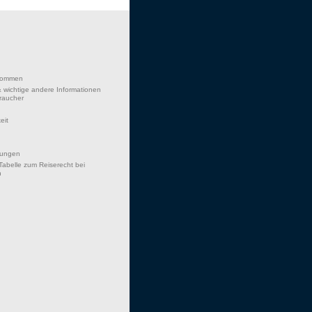
lkommen
 wichtige andere Informationen
braucher
eit
hungen
Tabelle zum Reiserecht bei
n