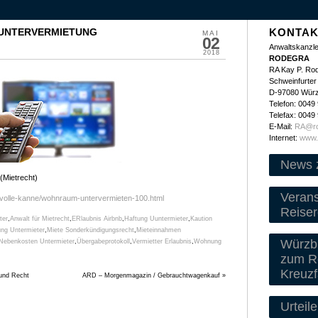
 UNTERVERMIETUNG
KONTAK
MAI
02
Anwaltskanzle
2018
RODEGRA
RA Kay P. Ro
Schweinfurter 
D-97080 Wür
Telefon: 0049
Telefax: 0049
E-Mail:
RA@ro
Internet:
www.
News 
(Mietrecht)
Veran
/volle-kanne/wohnraum-untervermieten-100.html
Reiser
ter
,
Anwalt für Mietrecht
,
ERlaubnis Airbnb
,
Haftung Uuntermieter
,
Kaution
ng Untermieter
,
Miete Sonderkündigungsrecht
,
Mieteinnahmen
Würzbu
Nebenkosten Untermieter
,
Übergabeprotokoll
,
Vermietter Erlaubnis
,
Wohnung
zum Re
Kreuzf
und Recht
ARD – Morgenmagazin / Gebrauchtwagenkauf
»
Urteile