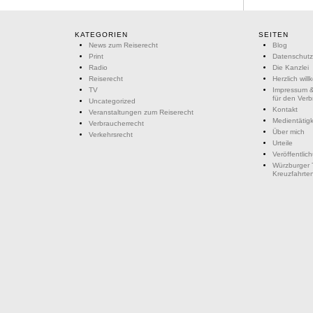
KATEGORIEN
SEITEN
News zum Reiserecht
Blog
Print
Datenschutz
Radio
Die Kanzlei
Reiserecht
Herzlich wil
TV
Impressum &
für den Ver
Uncategorized
Kontakt
Veranstaltungen zum Reiserecht
Medientätigk
Verbraucherrecht
Über mich
Verkehrsrecht
Urteile
Veröffentlic
Würzburger 
Kreuzfahrte