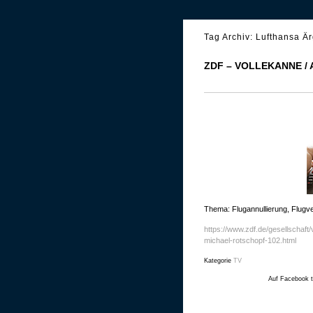
Tag Archiv:
Lufthansa Ä
ZDF – VOLLEKANNE /
Thema: Flugannullierung, Flug
https://www.zdf.de/gesellschaft
michael-rotschopf-102.html
Kategorie
TV
Auf Facebook t