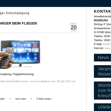
KONTAK
rger Entschädigung
Anwaltskanzle
RODEGRA
 ARGER BEIM FLIEGEN
JULI
RA Kay P. Ro
20
Schweinfurter 
2022
D-97080 Wür
Telefon: 0049
Telefax: 0049
E-Mail:
RA@ro
Internet:
www.
News 
Veran
Reiser
verspätung, Flugüberbuchung
/volle-kanne/volle-kanne—service-taeglich-vom-20-juli-2022-mit-
Würzbu
zum Re
Kreuzf
eilen
•
nach oben
•
E-Mail senden
Urteile