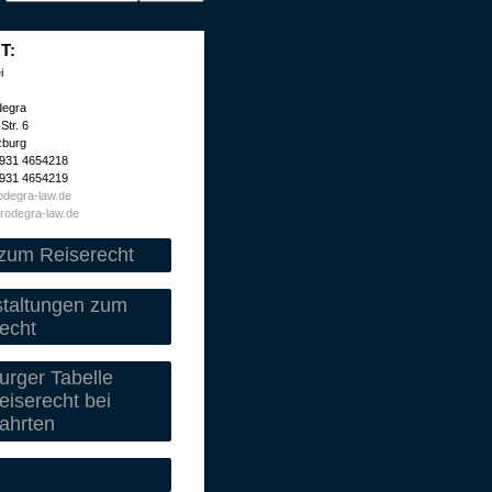
T:
i
degra
Str. 6
zburg
 931 4654218
 931 4654219
degra-law.de
rodegra-law.de
zum Reiserecht
staltungen zum
echt
rger Tabelle
iserecht bei
ahrten