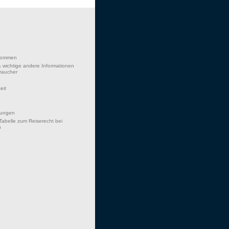
lkommen
 wichtige andere Informationen
braucher
eit
hungen
Tabelle zum Reiserecht bei
n