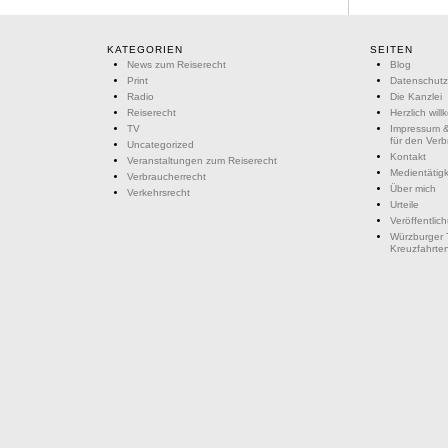
KATEGORIEN
SEITEN
News zum Reiserecht
Blog
Print
Datenschutz
Radio
Die Kanzlei
Reiserecht
Herzlich wil
TV
Impressum &
für den Ver
Uncategorized
Kontakt
Veranstaltungen zum Reiserecht
Medientätigk
Verbraucherrecht
Über mich
Verkehrsrecht
Urteile
Veröffentlic
Würzburger 
Kreuzfahrte