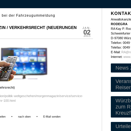
KONTAK
 bei der Fahrzeugummeldung
Anwaltskanzle
RODEGRA
IN / VERKEHRSRECHT (NEUERUNGEN
JAN.
RA Kay P. Ro
02
Schweinfurter 
2015
D-97080 Wür
Telefon: 0049
Telefax: 0049
E-Mail:
RA@ro
Internet:
www.
News 
Veran
Reiser
ehrsrecht)
tion/politik-weltgeschehen/morgenmagazin/service/service-
Würzbu
r-100.html
zum Re
Kreuzf
eilen
•
nach oben
•
E-Mail senden
Urteile