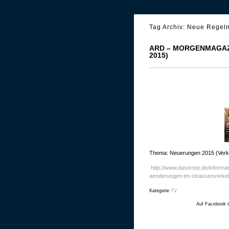
Tag Archiv:
Neue Regeln
ARD – MORGENMAGAZ
2015)
Thema: Neuerungen 2015 (Verk
http://www.daserste.de/informa
aenderungen-im-strassenverkeh
Kategorie
TV
Auf Facebook t