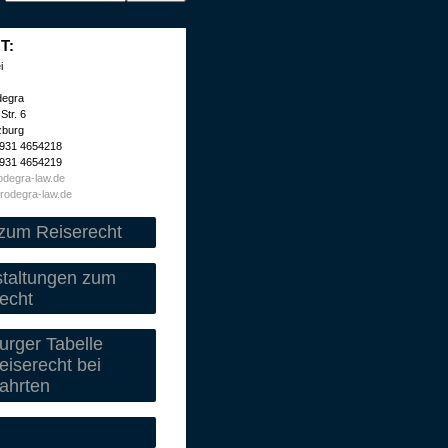
T:
i
degra
Str. 6
zburg
 931 4654218
 931 4654219
degra-law.de
rodegra-law.de
zum Reiserecht
staltungen zum
echt
rger Tabelle
iserecht bei
ahrten