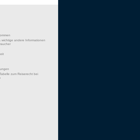
lkommen
 wichtige andere Informationen
braucher
eit
hungen
Tabelle zum Reiserecht bei
n