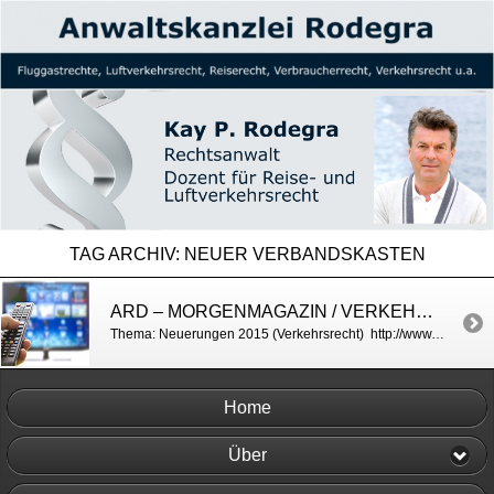
TAG ARCHIV:
NEUER VERBANDSKASTEN
ARD – MORGENMAGAZIN / VERKEHRSRECHT (NEUERUNGEN 2015)
Thema: Neuerungen 2015 (Verkehrsrecht) http://www.daserste.de/information/politik-weltgeschehen/morgenmagazin/service/service-aenderungen-im-strassenverkehr-100.html
Home
Über