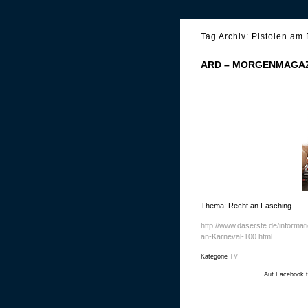
Tag Archiv:
Pistolen am
ARD – MORGENMAGAZ
Thema: Recht an Fasching
http://www.daserste.de/informa
an-Karneval-100.html
Kategorie
TV
Auf Facebook t