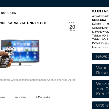
KONTAK
 Faschingszug
Anwaltskanzle
RODEGRA
IN / KARNEVAL UND RECHT
FEB.
RA Kay P. Ro
20
Schweinfurter 
2017
D-97080 Wür
Telefon: 0049
Telefax: 0049
E-Mail:
RA@ro
Internet:
www.
News 
Veran
Reiser
tion/politik-weltgeschehen/morgenmagazin/service/service-Aerger-
Würzbu
zum Re
Kreuzf
eilen
•
nach oben
•
E-Mail senden
Urteile