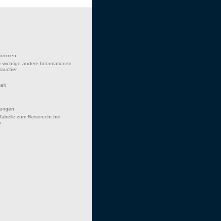
lkommen
 wichtige andere Informationen
braucher
eit
hungen
Tabelle zum Reiserecht bei
n