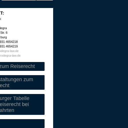
T:
i
degra
Str. 6
zburg
 931 4654218
 931 4654219
degra-law.de
rodegra-law.de
zum Reiserecht
staltungen zum
echt
rger Tabelle
iserecht bei
ahrten