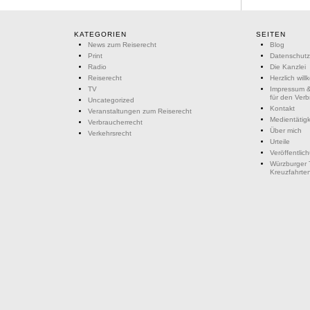
KATEGORIEN
SEITEN
News zum Reiserecht
Blog
Print
Datenschutz
Radio
Die Kanzlei
Reiserecht
Herzlich wil
TV
Impressum &
für den Ver
Uncategorized
Kontakt
Veranstaltungen zum Reiserecht
Medientätigk
Verbraucherrecht
Über mich
Verkehrsrecht
Urteile
Veröffentlic
Würzburger 
Kreuzfahrte