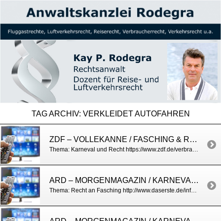
TAG ARCHIV:
VERKLEIDET AUTOFAHREN
ZDF – VOLLEKANNE / FASCHING & RECHT
Thema: Karneval und Recht https://www.zdf.de/verbraucher/volle-kanne/Karneval-rechtlich-100.html
ARD – MORGENMAGAZIN / KARNEVAL UND RECHT
Thema: Recht an Fasching http://www.daserste.de/information/politik-weltgeschehen/morgenmagazin/service/service-Aerger-an-Karneval-100.html