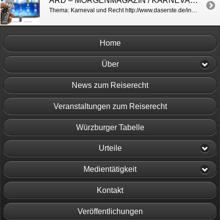
ARD – MORGENMAGAZIN / KARNEVAL UND RECHT
Thema: Karneval und Recht http://www.daserste.de/information/politik-weltgeschehen/morgenmagazin/videos/karneval-und-recht-106.html
Home
Über
News zum Reiserecht
Veranstaltungen zum Reiserecht
Würzburger Tabelle
Urteile
Medientätigkeit
Kontakt
Veröffentlichungen