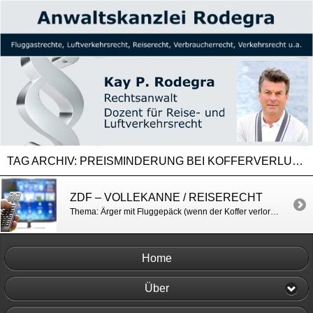
TAG ARCHIV:
PREISMINDERUNG BEI KOFFERVERLUST
ZDF – VOLLEKANNE / REISERECHT
Thema: Ärger mit Fluggepäck (wenn der Koffer verloren geht). http://www.zdf.de/volle-kanne/urlaub-beginnt-koffer-ist-weg-39401388.html?tabNo=0
Home
Über